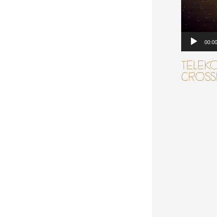
00:0
TELEK
CROSSI