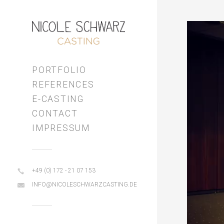
Video-
Player
PORTFOLIO
REFERENCES
E-CASTING
CONTACT
IMPRESSUM
+49 (0) 172 - 21 07 153
INFO@NICOLESCHWARZCASTING.DE