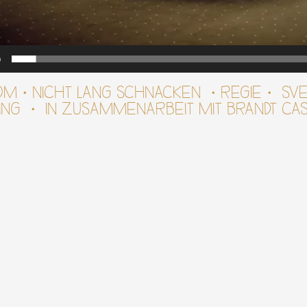
0
OM・NICHT LANG SCHNACKEN ・REGIE・ SVE
NG ・ IN ZUSAMMENARBEIT MIT BRANDT CAS