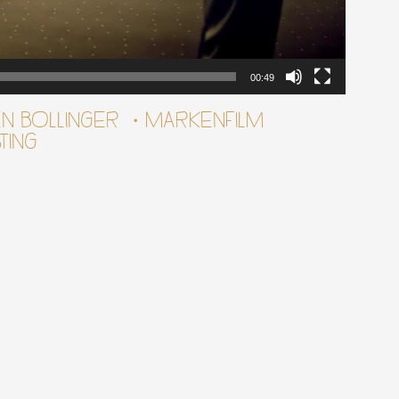
00:49
N BOLLINGER ・MARKENFILM
TING