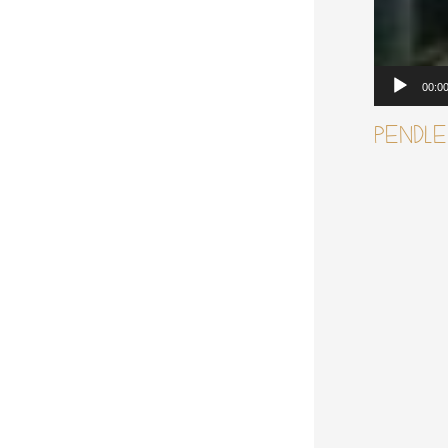
00:0
PENDL