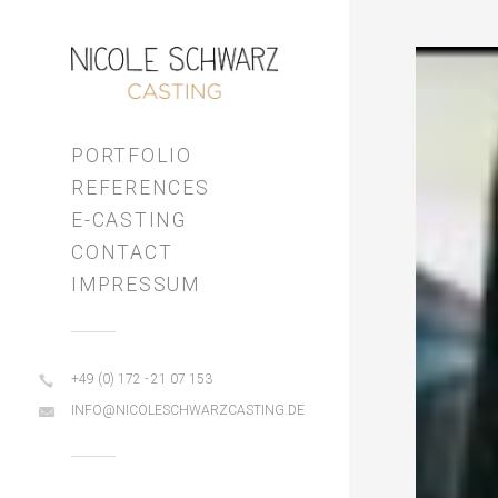
Video-
Player
PORTFOLIO
REFERENCES
E-CASTING
CONTACT
IMPRESSUM
+49 (0) 172 - 21 07 153
INFO@NICOLESCHWARZCASTING.DE