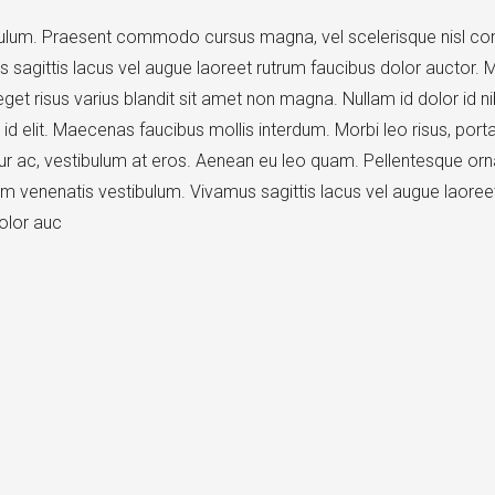
bulum. Praesent commodo cursus magna, vel scelerisque nisl co
s sagittis lacus vel augue laoreet rutrum faucibus dolor auctor
get risus varius blandit sit amet non magna. Nullam id dolor id nib
t id elit. Maecenas faucibus mollis interdum. Morbi leo risus, port
r ac, vestibulum at eros. Aenean eu leo quam. Pellentesque or
am venenatis vestibulum. Vivamus sagittis lacus vel augue laoree
olor auc