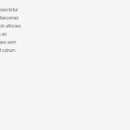
nsectetur
. Maecenas
h ultricies
a ac
nare sem
t rutrum