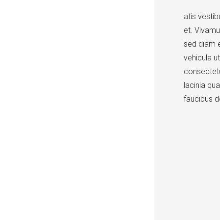
atis vesti
et. Vivamu
sed diam e
vehicula u
consectetu
lacinia qu
faucibus d